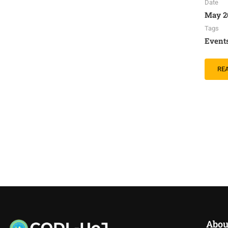
Date
May 2
Tags
Event
RE
Abou