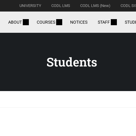
UNIVERSITY
CODL LMS
CODL LMS (New)
CODL SI
ABOUT
COURSES
NOTICES
STAFF
STUD
Students