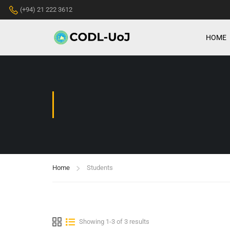
(+94) 21 222 3612
HOME
Home
Students
Showing 1-3 of 3 results