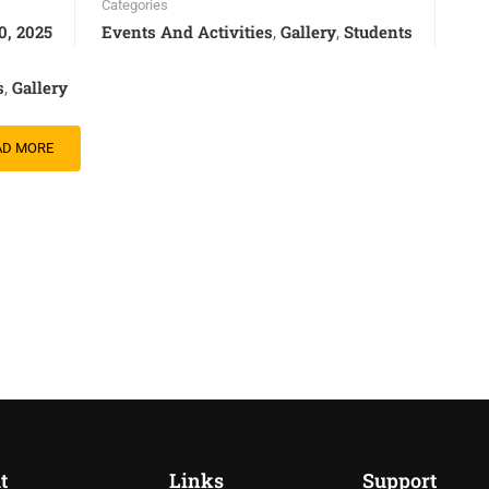
Categories
0, 2025
Events And Activities
Gallery
Students
,
,
s
Gallery
,
AD MORE
t
Links
Support